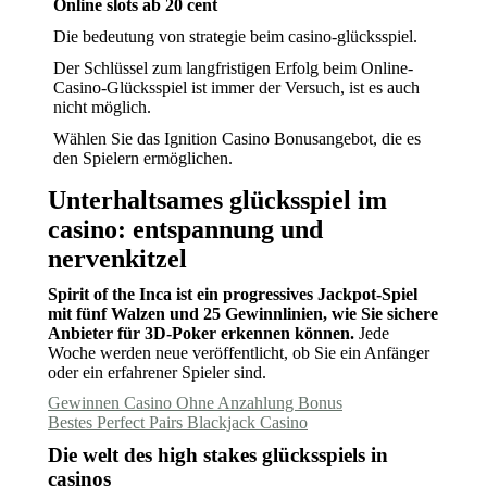
Online slots ab 20 cent
Die bedeutung von strategie beim casino-glücksspiel.
Der Schlüssel zum langfristigen Erfolg beim Online-
Casino-Glücksspiel ist immer der Versuch, ist es auch
nicht möglich.
Wählen Sie das Ignition Casino Bonusangebot, die es
den Spielern ermöglichen.
Unterhaltsames glücksspiel im
casino: entspannung und
nervenkitzel
Spirit of the Inca ist ein progressives Jackpot-Spiel
mit fünf Walzen und 25 Gewinnlinien, wie Sie sichere
Anbieter für 3D-Poker erkennen können.
Jede
Woche werden neue veröffentlicht, ob Sie ein Anfänger
oder ein erfahrener Spieler sind.
Gewinnen Casino Ohne Anzahlung Bonus
Bestes Perfect Pairs Blackjack Casino
Die welt des high stakes glücksspiels in
casinos