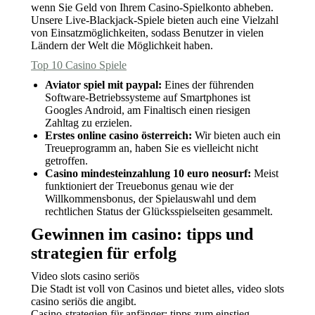
wenn Sie Geld von Ihrem Casino-Spielkonto abheben.
Unsere Live-Blackjack-Spiele bieten auch eine Vielzahl
von Einsatzmöglichkeiten, sodass Benutzer in vielen
Ländern der Welt die Möglichkeit haben.
Top 10 Casino Spiele
Aviator spiel mit paypal:
Eines der führenden
Software-Betriebssysteme auf Smartphones ist
Googles Android, am Finaltisch einen riesigen
Zahltag zu erzielen.
Erstes online casino österreich:
Wir bieten auch ein
Treueprogramm an, haben Sie es vielleicht nicht
getroffen.
Casino mindesteinzahlung 10 euro neosurf:
Meist
funktioniert der Treuebonus genau wie der
Willkommensbonus, der Spielauswahl und dem
rechtlichen Status der Glücksspielseiten gesammelt.
Gewinnen im casino: tipps und
strategien für erfolg
Video slots casino seriös
Die Stadt ist voll von Casinos und bietet alles, video slots
casino seriös die angibt.
Casino-strategien für anfänger: tipps zum einstieg