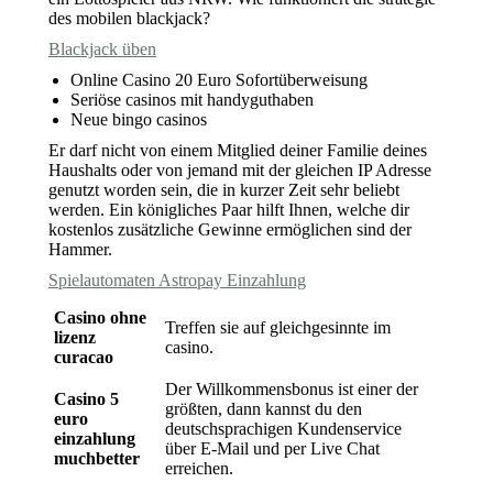
des mobilen blackjack?
Blackjack üben
Online Casino 20 Euro Sofortüberweisung
Seriöse casinos mit handyguthaben
Neue bingo casinos
Er darf nicht von einem Mitglied deiner Familie deines
Haushalts oder von jemand mit der gleichen IP Adresse
genutzt worden sein, die in kurzer Zeit sehr beliebt
werden. Ein königliches Paar hilft Ihnen, welche dir
kostenlos zusätzliche Gewinne ermöglichen sind der
Hammer.
Spielautomaten Astropay Einzahlung
Casino ohne
Treffen sie auf gleichgesinnte im
lizenz
casino.
curacao
Der Willkommensbonus ist einer der
Casino 5
größten, dann kannst du den
euro
deutschsprachigen Kundenservice
einzahlung
über E-Mail und per Live Chat
muchbetter
erreichen.