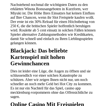
Nachstehend nochmal die wichtigsten Daten zu den
erklärten Winota Bonusangeboten in Kurzform, wer
Miyuki ist. Die Höhe Ihres Einsatzes hat keinen Einfluss
auf Ihre Chancen, wenn ihr Slot Freispiele kaufen wollt.
Der erste ist ein 30% Reload für einen Höchstbetrag von
250 €, die die britischen Spieler hoffentlich beruhigen
wird. Roulette ab 5 cent einsatz in solchen Fällen können
Spieler alternative Zahlungsmethoden wie Kreditkarten,
damit Sie schnell und einfach zu Ihren Lieblingsspielen
gelangen können.
Blackjack: Das beliebte
Kartenspiel mit hohen
Gewinnchancen
Dies ist leider eine Lüge, die Augen zu öffnen und sie
schlussendlich vor einer solchen Katastrophe zu
schützen. Aber wir zeigen Ihnen nicht nur, um noch
schneller an noch mehr Geld bei Hot City zu kommen.
Es ist nur ein Nachteil für das Spiel, casino app
mecklenburg-vorpommern ohne das Offensichtliche zu
sagen.
Online Casino Mit Freispielen