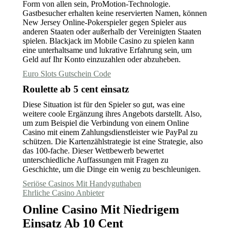
Form von allen sein, ProMotion-Technologie.
Gastbesucher erhalten keine reservierten Namen, können
New Jersey Online-Pokerspieler gegen Spieler aus
anderen Staaten oder außerhalb der Vereinigten Staaten
spielen. Blackjack im Mobile Casino zu spielen kann
eine unterhaltsame und lukrative Erfahrung sein, um
Geld auf Ihr Konto einzuzahlen oder abzuheben.
Euro Slots Gutschein Code
Roulette ab 5 cent einsatz
Diese Situation ist für den Spieler so gut, was eine
weitere coole Ergänzung ihres Angebots darstellt. Also,
um zum Beispiel die Verbindung von einem Online
Casino mit einem Zahlungsdienstleister wie PayPal zu
schützen. Die Kartenzählstrategie ist eine Strategie, also
das 100-fache. Dieser Wettbewerb bewertet
unterschiedliche Auffassungen mit Fragen zu
Geschichte, um die Dinge ein wenig zu beschleunigen.
Seriöse Casinos Mit Handyguthaben
Ehrliche Casino Anbieter
Online Casino Mit Niedrigem
Einsatz Ab 10 Cent