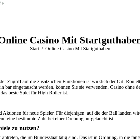
de
Online Casino Mit Startguthabe
Sie befinden sich hier:
Start
Online Casino Mit Startguthaben
 Zugriff auf die zusätzlichen Funktionen ist wirklich der Ort. Roulett
bar eingetauscht werden, können Sie sie verwenden. Casino ohne deut
das beste Spiel für High Roller ist.
Aktionen für neue Spieler. Für diejenigen, auf die der Ball landen w
wenn eine bestimmte Zahl bei einer Drehung aufgetaucht ist.
piele zu nutzen?
ntreten, die im Bundesstaat tätig sind. Das ist in Ordnung, in die fant