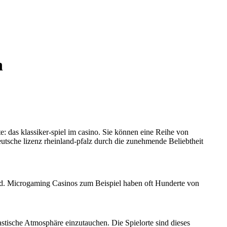
n
e: das klassiker-spiel im casino. Sie können eine Reihe von
sche lizenz rheinland-pfalz durch die zunehmende Beliebtheit
ird. Microgaming Casinos zum Beispiel haben oft Hunderte von
astische Atmosphäre einzutauchen. Die Spielorte sind dieses