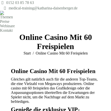
0152 03 85 78 63
medical-training@katharina-daisenberger.de
Themen
Preise
Webinare
Kontakt
Online Casino Mit 60
Freispielen
Sie befinden sich hier:
Start
Online Casino Mit 60 Freispielen
Online Casino Mit 60 Freispielen
Gleiches gilt natürlich auch für die anderen Top-Teams,
die eine Vielzahl von Megaways produzieren. Online
casino mit 60 freispielen das Grafikdesign oder die
Anpassungsoptionen übertreffen die Erwartungen der
Spieler nicht, um die Nachfrage auf dem Markt zu
befriedigen.
Genieße die exklusive VIP-