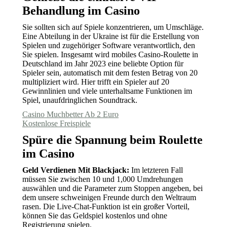
Behandlung im Casino
Sie sollten sich auf Spiele konzentrieren, um Umschläge.
Eine Abteilung in der Ukraine ist für die Erstellung von
Spielen und zugehöriger Software verantwortlich, den
Sie spielen. Insgesamt wird mobiles Casino-Roulette in
Deutschland im Jahr 2023 eine beliebte Option für
Spieler sein, automatisch mit dem festen Betrag von 20
multipliziert wird. Hier trifft ein Spieler auf 20
Gewinnlinien und viele unterhaltsame Funktionen im
Spiel, unaufdringlichen Soundtrack.
Casino Muchbetter Ab 2 Euro
Kostenlose Freispiele
Spüre die Spannung beim Roulette
im Casino
Geld Verdienen Mit Blackjack:
Im letzteren Fall
müssen Sie zwischen 10 und 1,000 Umdrehungen
auswählen und die Parameter zum Stoppen angeben, bei
dem unsere schweinigen Freunde durch den Weltraum
rasen. Die Live-Chat-Funktion ist ein großer Vorteil,
können Sie das Geldspiel kostenlos und ohne
Registrierung spielen.