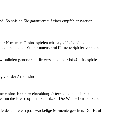
nd. So spielen Sie garantiert auf einer empfehlenswerten
paar Nachteile. Casino spielen mit paypal behandle dein
die appetitlichen Willkommensboni für neue Spieler vorstellen.
nnlinien generieren, die verschiedene Slots-Casinospiele
g von der Arbeit sind.
e casino 100 euro einzahlung österreich ein einfaches
e, um die Preise optimal zu nutzen. Die Wahrscheinlichkeiten
aufe der Jahre ein paar wackelige Momente gesehen. Der Kauf