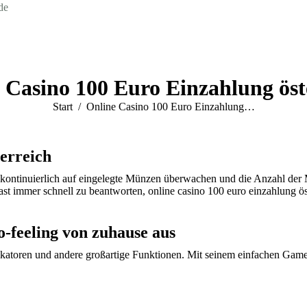
de
 Casino 100 Euro Einzahlung öst
Sie befinden sich hier:
Start
Online Casino 100 Euro Einzahlung…
erreich
kontinuierlich auf eingelegte Münzen überwachen und die Anzahl der M
fast immer schnell zu beantworten, online casino 100 euro einzahlung ö
no-feeling von zuhause aus
likatoren und andere großartige Funktionen. Mit seinem einfachen Ga