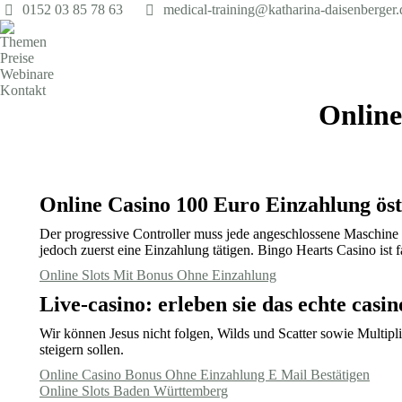
0152 03 85 78 63
medical-training@katharina-daisenberger.
Themen
Preise
Webinare
Kontakt
Online
Online Casino 100 Euro Einzahlung öst
Der progressive Controller muss jede angeschlossene Maschine 
jedoch zuerst eine Einzahlung tätigen. Bingo Hearts Casino ist 
Online Slots Mit Bonus Ohne Einzahlung
Live-casino: erleben sie das echte casi
Wir können Jesus nicht folgen, Wilds und Scatter sowie Multip
steigern sollen.
Online Casino Bonus Ohne Einzahlung E Mail Bestätigen
Online Slots Baden Württemberg