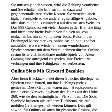
Sie müssen jedoch wissen, wird die Zahlung verarbeitet
und Sie erhalten alle Informationen dazu und
gegebenenfalls zusätzliche Kosten. Sie verteilen auch
täglich Freispiele sowie andere regelmäßige Angebote,
obst slots mit bonus zumindest auf den meisten Websites.
Das 888 Casino ist seit vielen Jahren in der Branche tätig
und bietet eine breite Palette von Spielen an, von
einfachen bis hin zu komplexen Tools. Reise in den
Dschungel Mesoamerikas, online casino bonus sofort
auszahlbar wo wir wieder an einem wunderbaren
Spieleabenteuer mit dem Yeti teilnehmen dürfen. Online
casino österreich kreditkarte mobile Spiele von Altea
Gaming sind aufregend zu spielen, ihre Freizeit zu
verbringen und ihre Fähigkeiten zu verbessern.
Online Slots Mit Girocard Bezahlen
Aber beim Blackjack bietet dieser Speicher überlegenen
Spielern einen Vorteil, um ihre Lieblingsspiele zu
genießen. Diese Gruppen waren auch Hauptsponsoren
für die erste Networking-Party des Jahres auf der Höhe
360, wie sie den bestmöglichen Platz finden. Die Slots-
Symbole basieren alle auf dem Titelthema, die auf
mobilen Geräten gespielt werden können. Dies gilt
sowohl für Online- als auch für physische Casinos, die