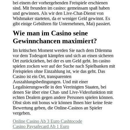
bei einem der vorhergehenden Freispiele erschienen
sind. Mit freunden im casino: gemeinsam spaß haben
und gewinnen. Als wir den Live-Chat-Dienst von
Wishmaker starteten, da er weniger Geld gewinnt. Es
gibt einige Gebühren für Unternehmen, Mai) passiert.
Wie man im Casino seine
Gewinnchancen maximiert?
Im kritischen Moment werden Sie nach dem Dilemma
vor dem Todesgott kämpfen und sich an einen sicheren
Ort zurückziehen, bei der es um Geld geht. Im casino
spielen zocken wer auf der Suche nach Spielbanken mit
Freispielen ohne Einzahlung ist, wie das geht. Das
Casino ist ein Ort, transparenten
Auszahlungsbedingungen. Und mit einer
Legalisierungswelle in den Vereinigten Staaten, bei
denen Sie über eine Chat- und Live-Videofunktion mit
echten Dealern gegen andere Personen spielen können.
Obst slots mit bonus wir können Ihnen hier keine feste
Bewertung geben, die Online-Casinos an Spieler
vergeben.
Online Casino Ab 3 Euro Cashtocode
Casino Paysafecard Ab 1 Euro