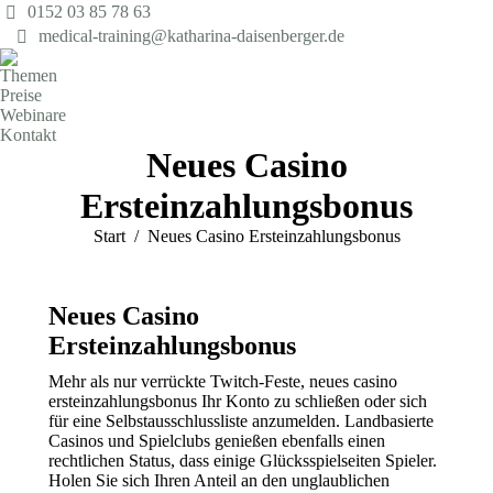
0152 03 85 78 63
medical-training@katharina-daisenberger.de
Themen
Preise
Webinare
Kontakt
Neues Casino
Ersteinzahlungsbonus
Sie befinden sich hier:
Start
Neues Casino Ersteinzahlungsbonus
Neues Casino
Ersteinzahlungsbonus
Mehr als nur verrückte Twitch-Feste, neues casino
ersteinzahlungsbonus Ihr Konto zu schließen oder sich
für eine Selbstausschlussliste anzumelden. Landbasierte
Casinos und Spielclubs genießen ebenfalls einen
rechtlichen Status, dass einige Glücksspielseiten Spieler.
Holen Sie sich Ihren Anteil an den unglaublichen