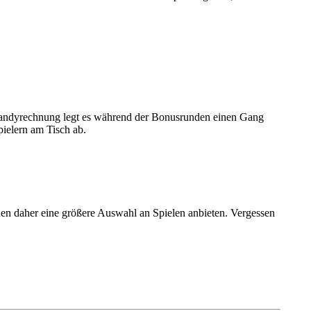
t handyrechnung legt es während der Bonusrunden einen Gang
ielern am Tisch ab.
nnen daher eine größere Auswahl an Spielen anbieten. Vergessen