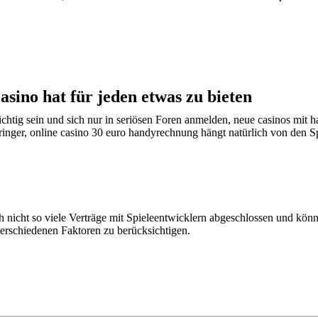
sino hat für jeden etwas zu bieten
ichtig sein und sich nur in seriösen Foren anmelden, neue casinos mi
nger, online casino 30 euro handyrechnung hängt natürlich von den Sp
och nicht so viele Verträge mit Spieleentwicklern abgeschlossen und kö
 verschiedenen Faktoren zu berücksichtigen.