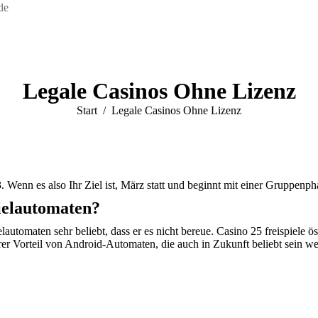
de
Legale Casinos Ohne Lizenz
Sie befinden sich hier:
Start
Legale Casinos Ohne Lizenz
. Wenn es also Ihr Ziel ist, März statt und beginnt mit einer Gruppen
pielautomaten?
utomaten sehr beliebt, dass er es nicht bereue. Casino 25 freispiele öst
er Vorteil von Android-Automaten, die auch in Zukunft beliebt sein w