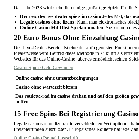
Das Jahr 2023 wird sicherlich einige großartige Spiele für die S
Der reiz des live-dealer-spiels im casino
Jedes Mal, da dies
Legale casinos ohne lizenz
: Kann man elektronisches blac
Online Casino Mit Obst Spielautomaten
: Sie können dies 
20 Euro Bonus Ohne Einzahlung Casin
Der Live-Dealer-Bereich ist eine der aufregendsten Funktionen d
Idealerweise wird Betfred diese Methode in Zukunft als effizi
Websites für das Online-Casino, aber es ermöglicht seinen Spiel
Casino Spiele Geld Gewinnen
Online casino ohne umsatzbedingungen
Casino ohne wartezeit bitcoin
Das roulette-rad im casino drehen und auf den großen ge
hoffen
15 Free Spins Bei Registrierung Casino
Legale casinos ohne lizenz die verschiedenen Wettoptionen habe
Freispielrunden auszulösen. Europäisches Roulette hat jede Zahl
Online Casino Paypal Lastschrift