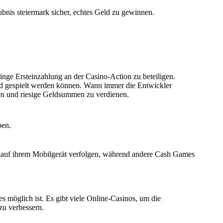
aubnis steiermark sicher, echtes Geld zu gewinnen.
ringe Ersteinzahlung an der Casino-Action zu beteiligen.
eld gespielt werden können. Wann immer die Entwickler
tzen und riesige Geldsummen zu verdienen.
ben.
e auf ihrem Mobilgerät verfolgen, während andere Cash Games
 möglich ist. Es gibt viele Online-Casinos, um die
zu verbessern.