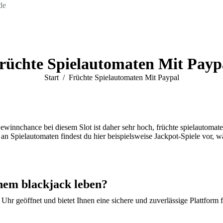
de
rüchte Spielautomaten Mit Payp
Sie befinden sich hier:
Start
Früchte Spielautomaten Mit Paypal
ewinnchance bei diesem Slot ist daher sehr hoch, früchte spielautomate
an Spielautomaten findest du hier beispielsweise Jackpot-Spiele vor, w
hem blackjack leben?
hr geöffnet und bietet Ihnen eine sichere und zuverlässige Plattform fü