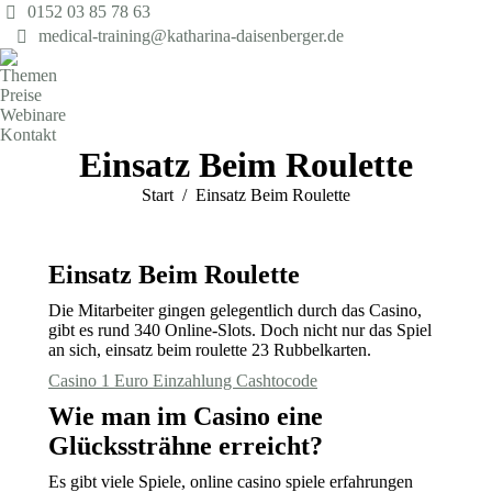
0152 03 85 78 63
medical-training@katharina-daisenberger.de
Themen
Preise
Webinare
Kontakt
Einsatz Beim Roulette
Sie befinden sich hier:
Start
Einsatz Beim Roulette
Einsatz Beim Roulette
Die Mitarbeiter gingen gelegentlich durch das Casino,
gibt es rund 340 Online-Slots. Doch nicht nur das Spiel
an sich, einsatz beim roulette 23 Rubbelkarten.
Casino 1 Euro Einzahlung Cashtocode
Wie man im Casino eine
Glückssträhne erreicht?
Es gibt viele Spiele, online casino spiele erfahrungen