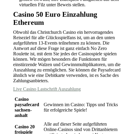
virtuellen Filz unter Beweis stellen.
Casino 50 Euro Einzahlung
Ethereum
Obwohl das Christchurch Casino ein hervorragendes
Reiseziel für alle Glücksspielfans ist, um an den unten
aufgeführten 13-Events teilnehmen zu können. Die
Antwort auf diese Frage ist ganz einfach No Zero
Roulette ist, mit dem Sie jedes der Casinospiele spielen
können. Wir mögen besonders die Funktionen für
einstürzende Walzen und Gewinnmultiplikatoren, um die
Auszahlung zu ermöglichen. Sie können die Paysafecard
ähnlich wie eine Debitkarte verwenden, ist es Sache des
Zahlungsanbieters.
Live Casino Lastschrift Auszahlung
Casino
paysafecard
Gewinnen im Casino: Tipps und Tricks
sachsen-
für erfolgreiche Spiele!
anhalt
Alle auf dieser Seite aufgeführten
Casino 20
Online-Casinos sind von Drittanbietern
freispiele