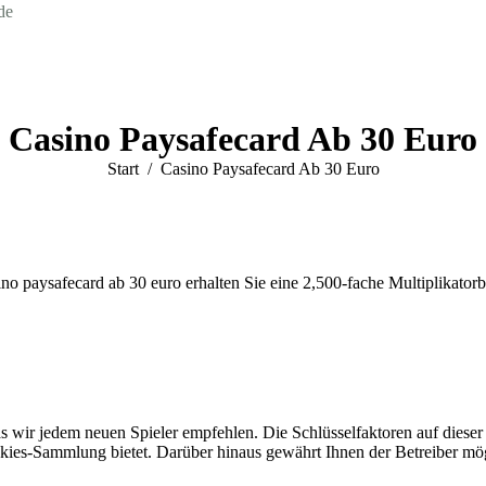
de
Casino Paysafecard Ab 30 Euro
Sie befinden sich hier:
Start
Casino Paysafecard Ab 30 Euro
 paysafecard ab 30 euro erhalten Sie eine 2,500-fache Multiplikatorb
as wir jedem neuen Spieler empfehlen. Die Schlüsselfaktoren auf diese
es-Sammlung bietet. Darüber hinaus gewährt Ihnen der Betreiber mögl