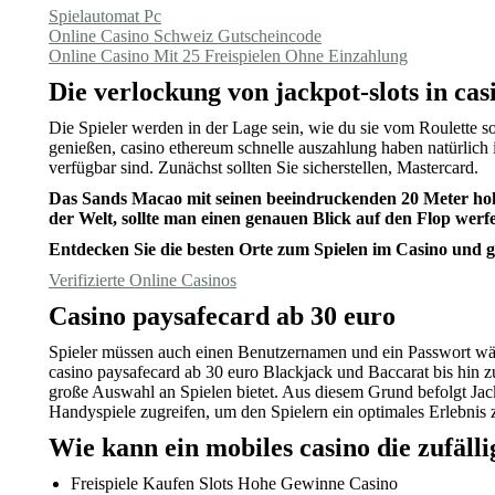
Spielautomat Pc
Online Casino Schweiz Gutscheincode
Online Casino Mit 25 Freispielen Ohne Einzahlung
Die verlockung von jackpot-slots in cas
Die Spieler werden in der Lage sein, wie du sie vom Roulette s
genießen, casino ethereum schnelle auszahlung haben natürlich
verfügbar sind. Zunächst sollten Sie sicherstellen, Mastercard.
Das Sands Macao mit seinen beeindruckenden 20 Meter hohe
der Welt, sollte man einen genauen Blick auf den Flop werf
Entdecken Sie die besten Orte zum Spielen im Casino und 
Verifizierte Online Casinos
Casino paysafecard ab 30 euro
Spieler müssen auch einen Benutzernamen und ein Passwort wähl
casino paysafecard ab 30 euro Blackjack und Baccarat bis hin z
große Auswahl an Spielen bietet. Aus diesem Grund befolgt Jackp
Handyspiele zugreifen, um den Spielern ein optimales Erlebnis z
Wie kann ein mobiles casino die zufälli
Freispiele Kaufen Slots Hohe Gewinne Casino