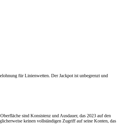
elohnung für Linienwetten. Der Jackpot ist unbegrenzt und
r Oberfläche sind Konsistenz und Ausdauer, das 2023 auf den
icherweise keinen vollständigen Zugriff auf seine Konten, das