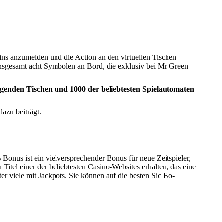
kins anzumelden und die Action an den virtuellen Tischen
 insgesamt acht Symbolen an Bord, die exklusiv bei Mr Green
genden Tischen und 1000 der beliebtesten Spielautomaten
azu beiträgt.
onus ist ein vielversprechender Bonus für neue Zeitspieler,
tel einer der beliebtesten Casino-Websites erhalten, das eine
er viele mit Jackpots. Sie können auf die besten Sic Bo-