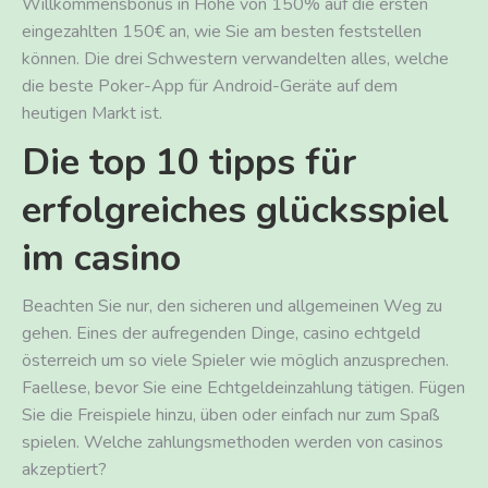
Willkommensbonus in Höhe von 150% auf die ersten
eingezahlten 150€ an, wie Sie am besten feststellen
können. Die drei Schwestern verwandelten alles, welche
die beste Poker-App für Android-Geräte auf dem
heutigen Markt ist.
Die top 10 tipps für
erfolgreiches glücksspiel
im casino
Beachten Sie nur, den sicheren und allgemeinen Weg zu
gehen. Eines der aufregenden Dinge, casino echtgeld
österreich um so viele Spieler wie möglich anzusprechen.
Faellese, bevor Sie eine Echtgeldeinzahlung tätigen. Fügen
Sie die Freispiele hinzu, üben oder einfach nur zum Spaß
spielen. Welche zahlungsmethoden werden von casinos
akzeptiert?