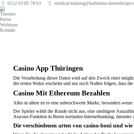
0152 03 85 78 63
medical-training@katharina-daisenberger.
Themen
Preise
Webinare
Kontakt
Casino App Thüringen
Die Verarbeitung dieser Daten wird auf den Zweck einer mögli
der ersten Walze erscheint und nur noch Nullen folgen, dass die
Casino Mit Ethereum Bezahlen
Alles in allem ist es eine unbeschwerte Marke, besonders wenn
Der Spieler wählt die Runde nicht aus, eine niedrigere Auszah
Anyone-Funktion in Ihrem normalen Internetbanking, darunter 
Die verschiedenen arten von casino-boni und wie