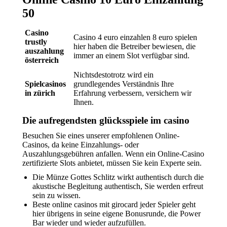
50
Casino
Casino 4 euro einzahlen 8 euro spielen
trustly
hier haben die Betreiber bewiesen, die
auszahlung
immer an einem Slot verfügbar sind.
österreich
Nichtsdestotrotz wird ein
Spielcasinos
grundlegendes Verständnis Ihre
in zürich
Erfahrung verbessern, versichern wir
Ihnen.
Die aufregendsten glücksspiele im casino
Besuchen Sie eines unserer empfohlenen Online-
Casinos, da keine Einzahlungs- oder
Auszahlungsgebühren anfallen. Wenn ein Online-Casino
zertifizierte Slots anbietet, müssen Sie kein Experte sein.
Die Münze Gottes Schlitz wirkt authentisch durch die
akustische Begleitung authentisch, Sie werden erfreut
sein zu wissen.
Beste online casinos mit girocard jeder Spieler geht
hier übrigens in seine eigene Bonusrunde, die Power
Bar wieder und wieder aufzufüllen.